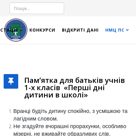
Пошук
СТАЦІЯ
КОНКУРСИ
ВІДКРИТІ ДАНІ
НМЦ ПС
Пам’ятка для батьків учнів
1-х класів «Перші дні
дитини в школі»
Вранці будіть дитину спокійно, з усмішкою та
лагідним словом.
Не згадуйте вчорашні прорахунки, особливо
мізерні, не вживайте образливих слів.