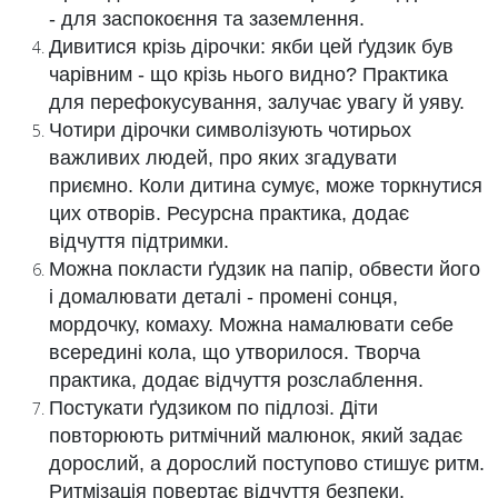
- для заспокоєння та заземлення.
Дивитися крізь дірочки: якби цей ґудзик був
чарівним - що крізь нього видно? Практика
для перефокусування, залучає увагу й уяву.
Чотири дірочки символізують чотирьох
важливих людей, про яких згадувати
приємно. Коли дитина сумує, може торкнутися
цих отворів. Ресурсна практика, додає
відчуття підтримки.
Можна покласти ґудзик на папір, обвести його
і домалювати деталі - промені сонця,
мордочку, комаху. Можна намалювати себе
всередині кола, що утворилося. Творча
практика, додає відчуття розслаблення.
Постукати ґудзиком по підлозі. Діти
повторюють ритмічний малюнок, який задає
дорослий, а дорослий поступово стишує ритм.
Ритмізація повертає відчуття безпеки.