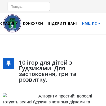
Пошук
СТАЦІЯ
КОНКУРСИ
ВІДКРИТІ ДАНІ
НМЦ ПС
10 ігор для дітей з
Ґудзиками. Для
заспокоєння, гри та
розвитку.
Алгоритм простий: дорослі
готують великі ґудзики з чотирма дірками та