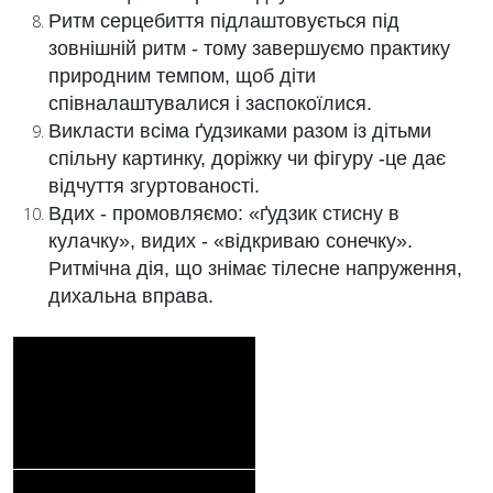
Ритм серцебиття підлаштовується під
зовнішній ритм - тому завершуємо практику
природним темпом, щоб діти
співналаштувалися і заспокоїлися.
Викласти всіма ґудзиками разом із дітьми
спільну картинку, доріжку чи фігуру -це дає
відчуття згуртованості.
Вдих - промовляємо: «ґудзик стисну в
кулачку», видих - «відкриваю сонечку».
Ритмічна дія, що знімає тілесне напруження,
дихальна вправа.