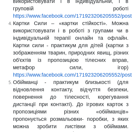
використовувати і в індивідуальній, і в
груповій роботі
https://www.facebook.com/171923206205552/pos
Картки Сили – «картки стійкості».
Можна
використовувати і в роботі з групами чи в
індивідуальній терапії онлайн та офлайн.
Картки сили - практикум для дітей (картки з
зображенням тварин, природних явищ, різних
об'єктів із пропозицією тілесних вправ,
метафор сили, ігор)
https://www.facebook.com/171923206205552/pos
Обійманці - практикум близькості
(для
відновлення контакту, відчуття безпеки,
повернення до тілесності, корегування
дистанції при контакті). До ігрових карток з
пропозиціями різних «обійманців»
пропонується розмальовки- поробки, з яких
можна зробити листівки з обіймами.