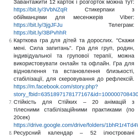
Завантажити 12 карток і розгорток можна тут:
https://bit.ly/3VbNZqR
Стикерпаки з
обійманцями для месенжерів Viber:
https://bit.ly/3jgJFJu
Телеграм:
https://bit.ly/3BPvhhR
Карткова гра для дітей та дорослих. "Скажи
мені. Сила запитань".
Гра для груп, родин,
індивідуальної та групової терапії, можна
використовувати онлайн та офлайн. Гра для
відновлення та встановлення близькості,
стабілізації, для скеровування до рефлексій.
https://m.facebook.com/story.php?
story_fbid=6351897178177167&id=10000070843
Стійкість для Стійких – 20 анімацій з
тілесними стабілізаційними практиками
(по
20сек)
https://drive.google.com/drive/folders/1bhR1
Ресурсний календар – 52 ілюстровані