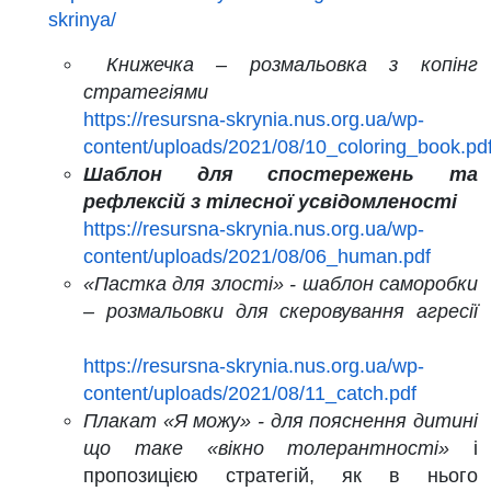
skrinya/
Книжечка – розмальовка з копінг
стратегіями
https://resursna-skrynia.nus.org.ua/wp-
content/uploads/2021/08/10_coloring_book.pd
Шаблон для спостережень та
рефлексій з тілесної усвідомленості
https://resursna-skrynia.nus.org.ua/wp-
content/uploads/2021/08/06_human.pdf
«Пастка для злості» - шаблон саморобки
– розмальовки для скеровування агресії
https://resursna-skrynia.nus.org.ua/wp-
content/uploads/2021/08/11_catch.pdf
Плакат «Я можу» - для пояснення дитині
що таке «вікно толерантності»
і
пропозицією стратегій, як в нього