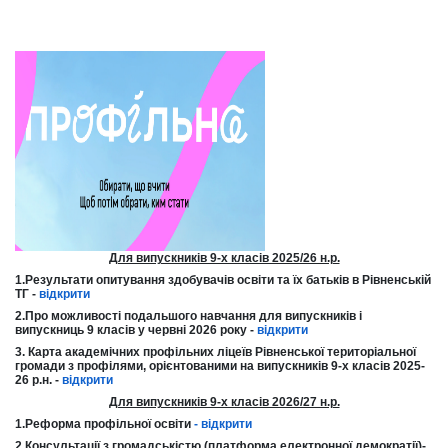
Для випускників 9-х класів 2025/26 н.р.
1.Результати опитування здобувачів освіти та їх батьків в Рівненській
ТГ -
відкрити
2.Про можливості подальшого навчання для випускників і
випускниць 9 класів у червні 2026 року -
відкрити
3. Карта академічних профільних ліцеїв Рівненської територіальної
громади з профілями, орієнтованими на випускників 9-х класів 2025-
26 р.н. -
відкрити
Для випускників 9-х класів 2026/27 н.р.
1.Реформа профільної освіти
-
відкрити
2.Консультації з громадськістю (платформа електронної демократії)-