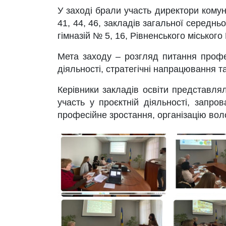
У заході брали участь директори комуна
41, 44, 46, закладів загальної середньо
гімназій № 5, 16, Рівненського міського
Мета заходу – розгляд питання професі
діяльності, стратегічні напрацювання т
Керівники закладів освіти представлял
участь у проєктній діяльності, запр
професійне зростання, організацію воло