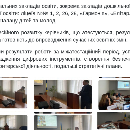
льних закладів освіти, зокрема закладів дошкільної 
ї освіти: ліцеїв №№ 1, 2, 26, 28, «Гармонія», «Еліта
 Палацу дітей та молоді.
йного розвитку керівників, що атестуються, резуль
а готовність до впровадження сучасних освітніх змін.
и результати роботи за міжатестаційний період, ус
овадження цифрових інструментів, створення безпеч
нтерської діяльності, подальші стратегічні плани.