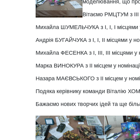
моделювання, що прох
Вітаємо РМЦТУМ з
ІІ
Михайла ШУМЕЛЬЧУКА
з І, І, І місця
Андрія БУГАЙЧУКА
з І, І, ІІ місцями у 
Михайла ФЕСЕНКА
з І, ІІІ, ІІІ місцям
Марка ВИНОКУРА
з ІІ місцем у номінац
Назар
а
МАЄВСЬКОГО
з ІІ місцем у ном
Подяка керівнику команди
Віталію
ХОМ
Бажаємо нових творчих ідей та ще біл