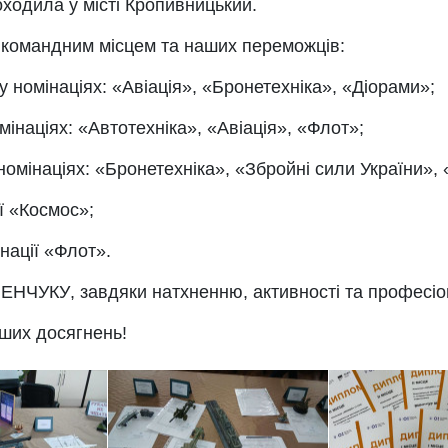
одила у місті Кропивницький.
І командним місцем
та наших переможців:
ми у номінаціях: «Авіація», «Бронетехніка», «Діорами»;
номінаціях: «Автотехніка», «Авіація», «Флот»;
и у номінаціях: «Бронетехніка», «Збройні сили України»,
ії «Космос»;
інації «Флот».
ЕНЧУКУ
, завдяки натхненню, активності та професі
ьших досягнень!