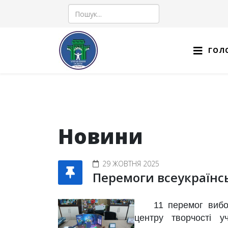
Пошук
ГОЛ
Новини
29 ЖОВТНЯ 2025
Перемоги всеукраїнс
11 перемог виборол
центру творчості уч