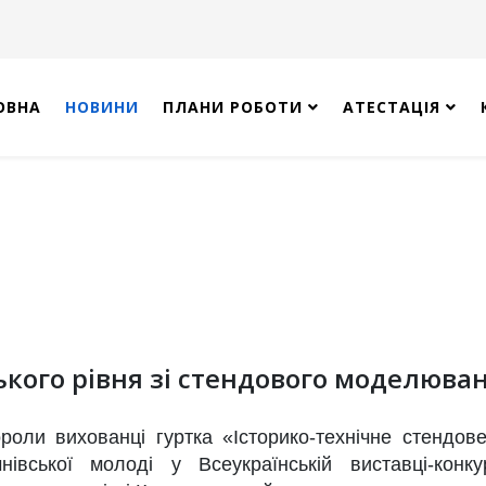
ОВНА
НОВИНИ
ПЛАНИ РОБОТИ
АТЕСТАЦІЯ
ького рівня зі стендового моделюва
и вихованці гуртка «Історико-технічне стендове
нівської молоді у Всеукраїнській виставці-конку