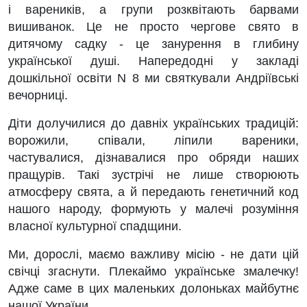
і вареників, а групи розквітають барвами
вишиванок. Це не просто чергове свято в
дитячому садку - це занурення в глибину
української душі. Напередодні у закладі
дошкільної освіти N 8 ми святкували Андріївські
вечорниці.
Діти долучилися до давніх українських традицій:
ворожили, співали, ліпили вареники,
частувалися, дізнавалися про обряди наших
пращурів. Такі зустрічі не лише створюють
атмосферу свята, а й передають генетичний код
нашого народу, формують у малечі розуміння
власної культурної спадщини.
Ми, дорослі, маємо важливу місію - не дати цій
свічці згаснути. Плекаймо українське змалечку!
Адже саме в цих маленьких долоньках майбутнє
нашої України.