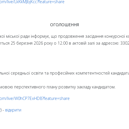
com/live/LkKkMJbjKcc?feature=share
ОГОЛОШЕННЯ
ої міської ради інформує, що продовження засідання конкурсної ком
меться 25 березня 2026 року о 12.00 в актовій залі за адресою: 330
льної середньої освіти та професійних компетентностей кандидат
 мовою перспективного плану розвитку закладу кандидатом.
.com/live/W0hCP7ExHD8?feature=share
2
) -
відкрити