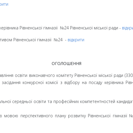
рити
ерівника Рівненської гімназії №24 Рівненської міської ради -
відкр
ктивом Рівненської гімназії №24 -
відкрити
ОГОЛОШЕННЯ
авління освіти виконавчого комітету Рівненської міської ради (330
 засідання конкурсної комісії з відбору на посаду керівника Рівн
альної середньої освіти та професійних компетентностей кандида
ю мовою перспективного плану розвитку Рівненської гімназії №