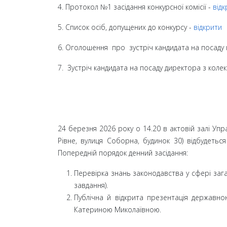
4. Протокол №1 засідання конкурсної комісії -
відк
5. Список осіб, допущених до конкурсу -
відкрити
6. Оголошення про зустріч кандидата на посаду к
7. Зустріч кандидата на посаду директора з коле
24 березня 2026 року о 14.20 в актовій залі Упр
Рівне, вулиця Соборна, будинок 30) відбудеться
Попередній порядок денний засідання:
Перевірка знань законодавства у сфері заг
завдання).
Публічна й відкрита презентація державно
Катериною Миколаївною.