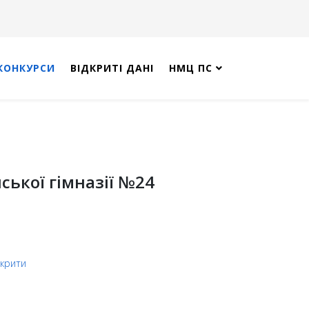
КОНКУРСИ
ВІДКРИТІ ДАНІ
НМЦ ПС
ської гімназії №24
дкрити