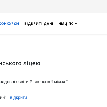
КОНКУРСИ
ВІДКРИТІ ДАНІ
НМЦ ПС
нського ліцею
едньої освіти Рівненської міської
ий" -
відкрити