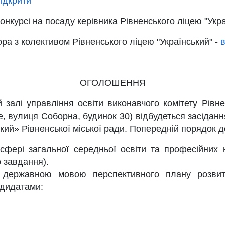
ідкрити
конкурсі на посаду керівника Рівненського ліцею "Укр
ора з колективом Рівненського ліцею "Український" -
в
ОГОЛОШЕННЯ
 залі управління освіти виконавчого комітету Рівне
е, вулиця Соборна, будинок 30) відбудеться засідання
кий» Рівненської міської ради. Попередній порядок д
сфері загальної середньої освіти та професійних 
 завдання).
я державною мовою перспективного плану розвитк
ндидатами: