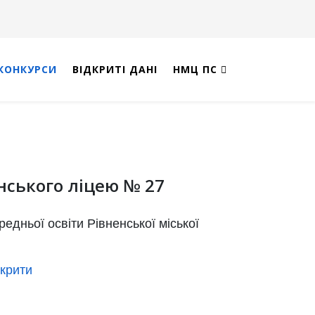
КОНКУРСИ
ВІДКРИТІ ДАНІ
НМЦ ПС
нського ліцею № 27
едньої освіти Рівненської міської
дкрити