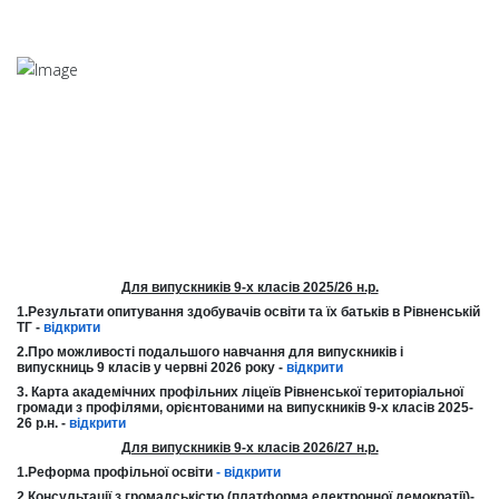
Для випускників 9-х класів 2025/26 н.р.
1.Результати опитування здобувачів освіти та їх батьків в Рівненській
ТГ -
відкрити
2.Про можливості подальшого навчання для випускників і
випускниць 9 класів у червні 2026 року -
відкрити
3. Карта академічних профільних ліцеїв Рівненської територіальної
громади з профілями, орієнтованими на випускників 9-х класів 2025-
26 р.н. -
відкрити
Для випускників 9-х класів 2026/27 н.р.
1.Реформа профільної освіти
-
відкрити
2.Консультації з громадськістю (платформа електронної демократії)-